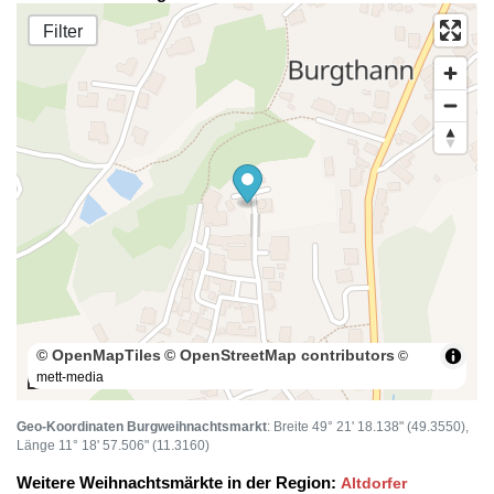
Filter
© OpenMapTiles
© OpenStreetMap contributors
©
mett-media
100 m
Geo-Koordinaten Burgweihnachtsmarkt
: Breite 49° 21' 18.138" (49.3550),
Länge 11° 18' 57.506" (11.3160)
Weitere Weihnachtsmärkte in der Region:
Altdorfer