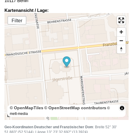
10117 Berlin
Kartenansicht / Lage:
Filter
© OpenMapTiles
© OpenStreetMap contributors
©
mett-media
100 m
Geo-Koordinaten Deutscher und Französischer Dom
: Breite 52° 30'
51.883" (52.5144), Länge 13° 23' 32.692" (13.3924)