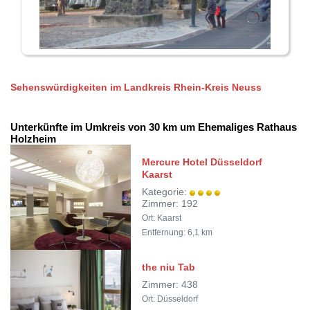
Sehenswürdigkeiten im Landkreis Rhein-Kreis Neuss
Unterkünfte im Umkreis von 30 km um Ehemaliges Rathaus
Holzheim
Mercure Hotel Düsseldorf
Kaarst
Kategorie:
Zimmer: 192
Ort: Kaarst
Entfernung: 6,1 km
the niu Tab
Zimmer: 438
Ort: Düsseldorf