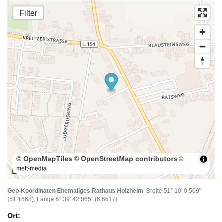
Filter
© OpenMapTiles
© OpenStreetMap contributors
©
mett-media
100 m
Geo-Koordinaten Ehemaliges Rathaus Holzheim
: Breite 51° 10' 0.509"
(51.1668), Länge 6° 39' 42.065" (6.6617)
Ort: