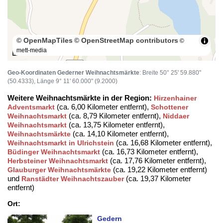
© OpenMapTiles
© OpenStreetMap contributors
©
mett-media
100 m
Geo-Koordinaten Gederner Weihnachtsmärkte
: Breite 50° 25' 59.880"
(50.4333), Länge 9° 11' 60.000" (9.2000)
Weitere Weihnachtsmärkte in der Region:
Hirzenhainer
(ca. 6,00 Kilometer entfernt),
Adventsmarkt
Schottener
(ca. 8,79 Kilometer entfernt),
Weihnachtsmarkt
Niddaer
(ca. 13,75 Kilometer entfernt),
Weihnachtsmarkt
(ca. 14,10 Kilometer entfernt),
Weihnachtsmärkte
(ca. 16,68 Kilometer entfernt),
Weihnachtsmarkt in Ulrichstein
(ca. 16,73 Kilometer entfernt),
Büdinger Weihnachtsmarkt
(ca. 17,76 Kilometer entfernt),
Herbsteiner Weihnachtsmarkt
(ca. 19,22 Kilometer entfernt)
Glauburger Weihnachtsmärkte
und
(ca. 19,37 Kilometer
Ranstädter Weihnachtszauber
entfernt)
Ort:
Gedern