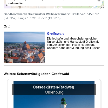
mett-media
50 m
Geo-Koordinaten Greifswalder Weihnachtsmarkt
: Breite 54° 5' 45.078"
(54.0959), Länge 13° 22' 53.721" (13.3816)
Ort:
Greifswald
Die lebhafte und abwechslungsreiche
Universitäts- und Hansestadt Greifswald
liegt zwischen den Inseln Rügen und
Usedom nahe der Mündung des Flusses ...
Weitere Sehenswürdigkeiten Greifswald
Ostseeküsten-Radweg
Oldenburg