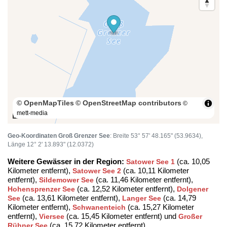
© OpenMapTiles
© OpenStreetMap contributors
©
mett-media
50 m
Geo-Koordinaten Groß Grenzer See
: Breite 53° 57' 48.165" (53.9634),
Länge 12° 2' 13.893" (12.0372)
Weitere Gewässer in der Region:
(ca. 10,05
Satower See 1
Kilometer entfernt),
(ca. 10,11 Kilometer
Satower See 2
entfernt),
(ca. 11,46 Kilometer entfernt),
Sildemower See
(ca. 12,52 Kilometer entfernt),
Hohensprenzer See
Dolgener
(ca. 13,61 Kilometer entfernt),
(ca. 14,79
See
Langer See
Kilometer entfernt),
(ca. 15,27 Kilometer
Schwanenteich
entfernt),
(ca. 15,45 Kilometer entfernt) und
Viersee
Großer
(ca. 15,72 Kilometer entfernt)
Rühner See