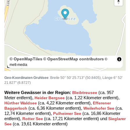
© OpenMapTiles
© OpenStreetMap contributors
©
mett-media
100 m
Geo-Koordinaten Gruhlsee
: Breite 50° 50' 25.713" (50.8405), Länge 6° 52'
21.827" (6.8727)
Weitere Gewässer in der Region:
(ca. 957
Bleibtreusee
Meter entfernt),
(ca. 1,22 Kilometer entfernt),
Heider Bergsee
(ca. 4,22 Kilometer entfernt),
Hürther Waldsee
Efferener
(ca. 6,36 Kilometer entfernt),
(ca.
Baggerloch
Weilerhofer See
12,74 Kilometer entfernt),
(ca. 16,86 Kilometer
Pulheimer See
entfernt),
(ca. 17,21 Kilometer entfernt) und
Rotter See
Sieglarer
(ca. 19,61 Kilometer entfernt)
See