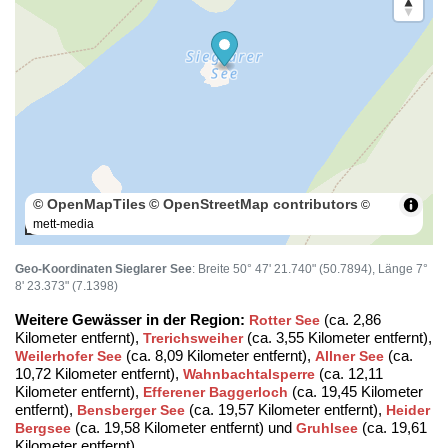
© OpenMapTiles
© OpenStreetMap contributors
©
mett-media
100 m
Geo-Koordinaten Sieglarer See
: Breite 50° 47' 21.740" (50.7894), Länge 7°
8' 23.373" (7.1398)
Weitere Gewässer in der Region:
(ca. 2,86
Rotter See
Kilometer entfernt),
(ca. 3,55 Kilometer entfernt),
Trerichsweiher
(ca. 8,09 Kilometer entfernt),
(ca.
Weilerhofer See
Allner See
10,72 Kilometer entfernt),
(ca. 12,11
Wahnbachtalsperre
Kilometer entfernt),
(ca. 19,45 Kilometer
Efferener Baggerloch
entfernt),
(ca. 19,57 Kilometer entfernt),
Bensberger See
Heider
(ca. 19,58 Kilometer entfernt) und
(ca. 19,61
Bergsee
Gruhlsee
Kilometer entfernt)