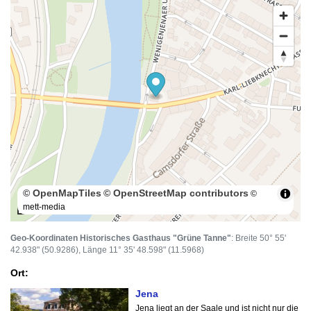
© OpenMapTiles
© OpenStreetMap contributors
©
mett-media
100 m
Geo-Koordinaten Historisches Gasthaus "Grüne Tanne"
: Breite 50° 55'
42.938" (50.9286), Länge 11° 35' 48.598" (11.5968)
Ort:
Jena
Jena liegt an der Saale und ist nicht nur die