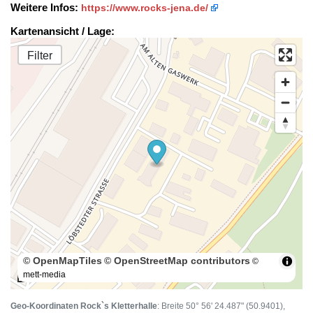
Weitere Infos:
https://www.rocks-jena.de/
Kartenansicht / Lage:
Filter
© OpenMapTiles
© OpenStreetMap contributors
©
mett-media
100 m
Geo-Koordinaten Rock`s Kletterhalle
: Breite 50° 56' 24.487" (50.9401),