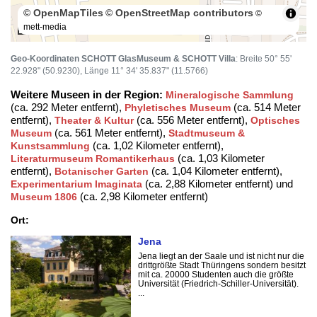
© OpenMapTiles
© OpenStreetMap contributors
©
mett-media
100 m
Geo-Koordinaten SCHOTT GlasMuseum & SCHOTT Villa
: Breite 50° 55'
22.928" (50.9230), Länge 11° 34' 35.837" (11.5766)
Weitere Museen in der Region:
Mineralogische Sammlung
(ca. 292 Meter entfernt),
(ca. 514 Meter
Phyletisches Museum
entfernt),
(ca. 556 Meter entfernt),
Theater & Kultur
Optisches
(ca. 561 Meter entfernt),
Museum
Stadtmuseum &
(ca. 1,02 Kilometer entfernt),
Kunstsammlung
(ca. 1,03 Kilometer
Literaturmuseum Romantikerhaus
entfernt),
(ca. 1,04 Kilometer entfernt),
Botanischer Garten
(ca. 2,88 Kilometer entfernt) und
Experimentarium Imaginata
(ca. 2,98 Kilometer entfernt)
Museum 1806
Ort:
Jena
Jena liegt an der Saale und ist nicht nur die
drittgrößte Stadt Thüringens sondern besitzt
mit ca. 20000 Studenten auch die größte
Universität (Friedrich-Schiller-Universität).
...