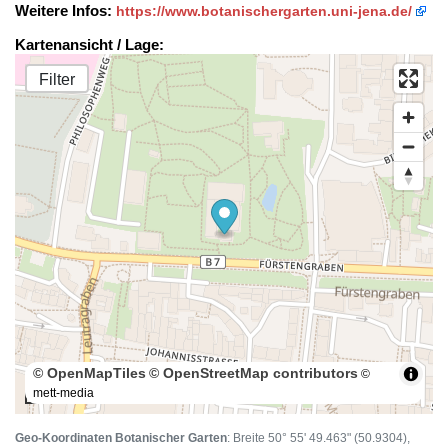
Weitere Infos:
https://www.botanischergarten.uni-jena.de/
Kartenansicht / Lage:
Filter
© OpenMapTiles
© OpenStreetMap contributors
©
mett-media
100 m
Geo-Koordinaten Botanischer Garten
: Breite 50° 55' 49.463" (50.9304),