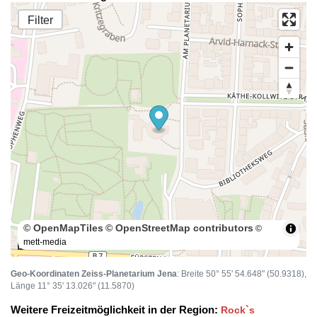
Filter
© OpenMapTiles
© OpenStreetMap contributors
©
mett-media
100 m
Geo-Koordinaten Zeiss-Planetarium Jena
: Breite 50° 55' 54.648" (50.9318),
Länge 11° 35' 13.026" (11.5870)
Weitere Freizeitmöglichkeit in der Region:
Rock`s