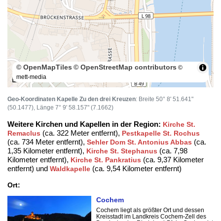
© OpenMapTiles
© OpenStreetMap contributors
©
mett-media
100 m
Geo-Koordinaten Kapelle Zu den drei Kreuzen
: Breite 50° 8' 51.641"
(50.1477), Länge 7° 9' 58.157" (7.1662)
Weitere Kirchen und Kapellen in der Region:
Kirche St.
(ca. 322 Meter entfernt),
Remaclus
Pestkapelle St. Rochus
(ca. 734 Meter entfernt),
(ca.
Sehler Dom St. Antonius Abbas
1,35 Kilometer entfernt),
(ca. 7,98
Kirche St. Stephanus
Kilometer entfernt),
(ca. 9,37 Kilometer
Kirche St. Pankratius
entfernt) und
(ca. 9,54 Kilometer entfernt)
Waldkapelle
Ort:
Cochem
Cochem liegt als größter Ort und dessen
Kreisstadt im Landkreis Cochem-Zell des