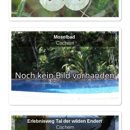
Moselbad
Cochem
Erlebnisweg Tal der wilden Endert
Cochem