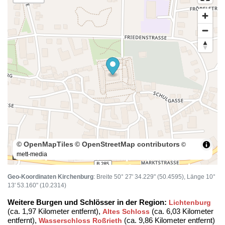
© OpenMapTiles
© OpenStreetMap contributors
©
mett-media
100 m
Geo-Koordinaten Kirchenburg
: Breite 50° 27' 34.229" (50.4595), Länge 10°
13' 53.160" (10.2314)
Weitere Burgen und Schlösser in der Region:
Lichtenburg
(ca. 1,97 Kilometer entfernt),
(ca. 6,03 Kilometer
Altes Schloss
entfernt),
(ca. 9,86 Kilometer entfernt)
Wasserschloss Roßrieth