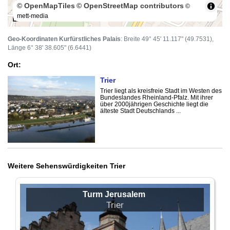
© OpenMapTiles
© OpenStreetMap contributors
©
mett-media
100 m
Geo-Koordinaten Kurfürstliches Palais
: Breite 49° 45' 11.117" (49.7531),
Länge 6° 38' 38.605" (6.6441)
Ort:
Trier
Trier liegt als kreisfreie Stadt im Westen des
Bundeslandes Rheinland-Pfalz. Mit ihrer
über 2000jährigen Geschichte liegt die
älteste Stadt Deutschlands ...
Weitere Sehenswürdigkeiten Trier
Turm Jerusalem
Trier