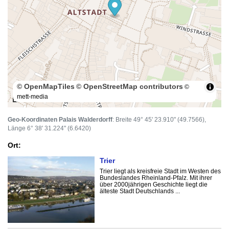
© OpenMapTiles
© OpenStreetMap contributors
©
mett-media
100 m
Geo-Koordinaten Palais Walderdorff
: Breite 49° 45' 23.910" (49.7566),
Länge 6° 38' 31.224" (6.6420)
Ort:
Trier
Trier liegt als kreisfreie Stadt im Westen des
Bundeslandes Rheinland-Pfalz. Mit ihrer
über 2000jährigen Geschichte liegt die
älteste Stadt Deutschlands ...