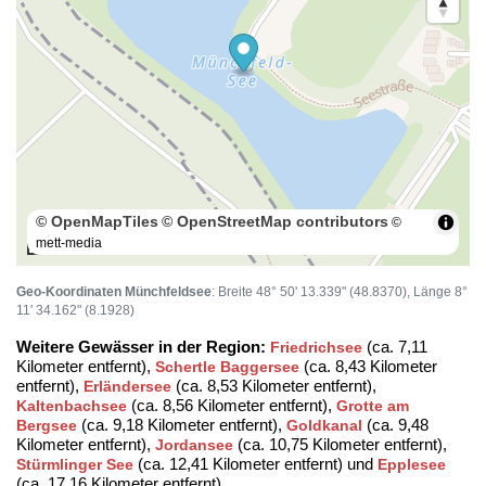
© OpenMapTiles
© OpenStreetMap contributors
©
mett-media
100 m
Geo-Koordinaten Münchfeldsee
: Breite 48° 50' 13.339" (48.8370), Länge 8°
11' 34.162" (8.1928)
Weitere Gewässer in der Region:
(ca. 7,11
Friedrichsee
Kilometer entfernt),
(ca. 8,43 Kilometer
Schertle Baggersee
entfernt),
(ca. 8,53 Kilometer entfernt),
Erländersee
(ca. 8,56 Kilometer entfernt),
Kaltenbachsee
Grotte am
(ca. 9,18 Kilometer entfernt),
(ca. 9,48
Bergsee
Goldkanal
Kilometer entfernt),
(ca. 10,75 Kilometer entfernt),
Jordansee
(ca. 12,41 Kilometer entfernt) und
Stürmlinger See
Epplesee
(ca. 17,16 Kilometer entfernt)