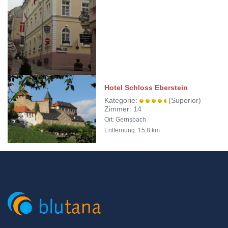
Hotel Schloss Eberstein
Kategorie:
(Superior)
Zimmer: 14
Ort: Gernsbach
Entfernung: 15,8 km