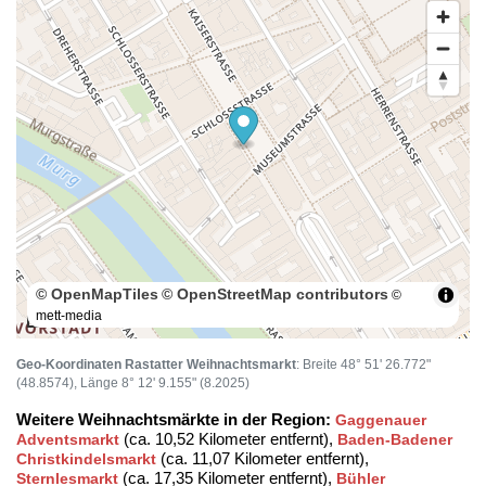
© OpenMapTiles
© OpenStreetMap contributors
©
mett-media
100 m
Geo-Koordinaten Rastatter Weihnachtsmarkt
: Breite 48° 51' 26.772"
(48.8574), Länge 8° 12' 9.155" (8.2025)
Weitere Weihnachtsmärkte in der Region:
Gaggenauer
(ca. 10,52 Kilometer entfernt),
Adventsmarkt
Baden-Badener
(ca. 11,07 Kilometer entfernt),
Christkindelsmarkt
(ca. 17,35 Kilometer entfernt),
Sternlesmarkt
Bühler