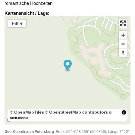
romantische Hochzeiten.
Kartenansicht / Lage:
Filter
© OpenMapTiles
© OpenStreetMap contributors
©
mett-media
100 m
Geo-Koordinaten Petersberg
: Breite 50° 41' 8.265" (50.6856), Länge 7° 12'