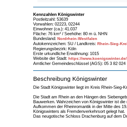
Kennzahlen Königswinter
Postleitzahl: 53639
Vorwahlen: 02223, 02244
Einwohner (ca.): 41.037
Fläche: 76 km² / Seehöhe: 80 m ü. NHN
Bundesland:
Nordrhein-Westfalen
Autokennzeichen: SU / Landkreis:
Rhein-Sieg-Kre
Regierungsbezirk: Köln
Erste urkundliche Erwähnung: 1015
Website der Stadt:
https://www.koenigswinter.de/
Amtlicher Gemeindeschlüssel (AGS): 05 3 82 024
Beschreibung Königswinter
Die Stadt Königswinter liegt im Kreis Rhein-Sieg-
Die Stadt am Rhein an den Hängen des Siebengebi
Bauwerken. Wahrzeichen von Königswinter ist die 
Aufkommen der Rheinromantik in der Mitte des 19. 
Königswinters als Fremdenverkehrsort gelegt hat.
Das neugotische Schloss Drachenburg auf dem Drac