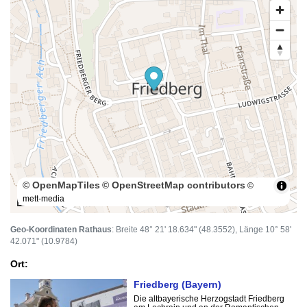
© OpenMapTiles
© OpenStreetMap contributors
©
mett-media
100 m
Geo-Koordinaten Rathaus
: Breite 48° 21' 18.634" (48.3552), Länge 10° 58'
42.071" (10.9784)
Ort:
Friedberg (Bayern)
Die altbayerische Herzogstadt Friedberg