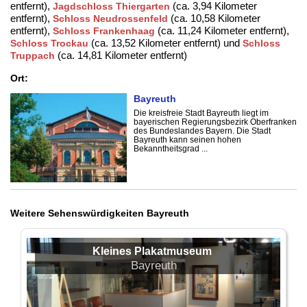
entfernt),
(ca. 3,94 Kilometer
Jagdschloss Thiergarten
entfernt),
(ca. 10,58 Kilometer
Schloss Neudrossenfeld
entfernt),
(ca. 11,24 Kilometer entfernt),
Schloss Frankenhaag
(ca. 13,52 Kilometer entfernt) und
Schloss Trockau
Schloss
(ca. 14,81 Kilometer entfernt)
Truppach
Ort:
Bayreuth
Die kreisfreie Stadt Bayreuth liegt im
bayerischen Regierungsbezirk Oberfranken
des Bundeslandes Bayern. Die Stadt
Bayreuth kann seinen hohen
Bekanntheitsgrad ...
Weitere Sehenswürdigkeiten Bayreuth
Kleines Plakatmuseum
Bayreuth