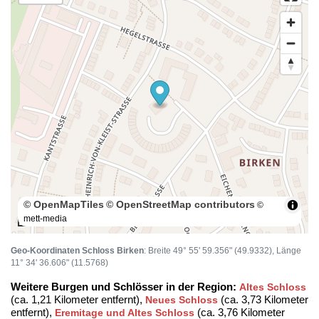
© OpenMapTiles
© OpenStreetMap contributors
©
mett-media
100 m
Geo-Koordinaten Schloss Birken
: Breite 49° 55' 59.356" (49.9332), Länge
11° 34' 36.606" (11.5768)
Weitere Burgen und Schlösser in der Region:
Altes Schloss
(ca. 1,21 Kilometer entfernt),
(ca. 3,73 Kilometer
Neues Schloss
entfernt),
(ca. 3,76 Kilometer
Eremitage und Altes Schloss