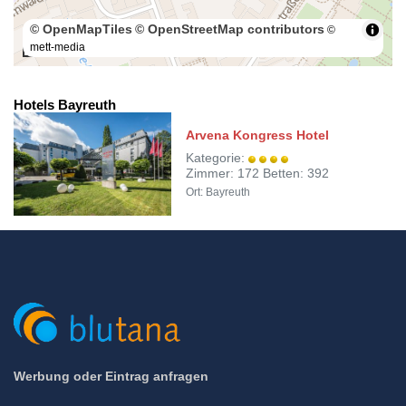
© OpenMapTiles
© OpenStreetMap contributors
©
mett-media
100 m
Hotels Bayreuth
Arvena Kongress Hotel
Kategorie:
Zimmer: 172 Betten: 392
Ort: Bayreuth
Werbung oder Eintrag anfragen