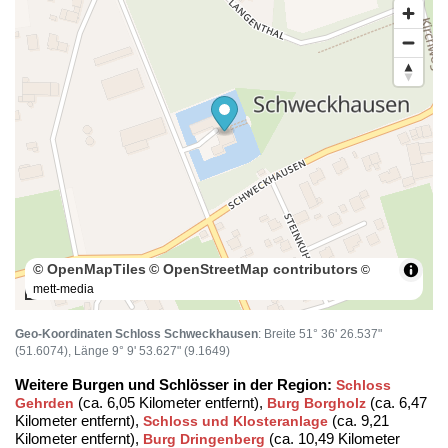
© OpenMapTiles
© OpenStreetMap contributors
©
mett-media
100 m
Geo-Koordinaten Schloss Schweckhausen
: Breite 51° 36' 26.537"
(51.6074), Länge 9° 9' 53.627" (9.1649)
Weitere Burgen und Schlösser in der Region:
Schloss
(ca. 6,05 Kilometer entfernt),
(ca. 6,47
Gehrden
Burg Borgholz
Kilometer entfernt),
(ca. 9,21
Schloss und Klosteranlage
Kilometer entfernt),
(ca. 10,49 Kilometer
Burg Dringenberg