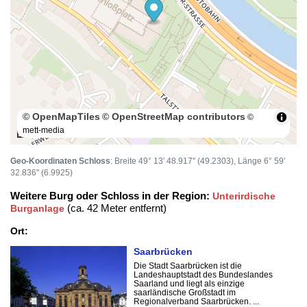
© OpenMapTiles
© OpenStreetMap contributors
©
mett-media
100 m
Geo-Koordinaten Schloss
: Breite 49° 13' 48.917" (49.2303), Länge 6° 59'
32.836" (6.9925)
Weitere Burg oder Schloss in der Region:
Unterirdische
(ca. 42 Meter entfernt)
Burganlage
Ort:
Saarbrücken
Die Stadt Saarbrücken ist die
Landeshauptstadt des Bundeslandes
Saarland und liegt als einzige
saarländische Großstadt im
Regionalverband Saarbrücken. ...