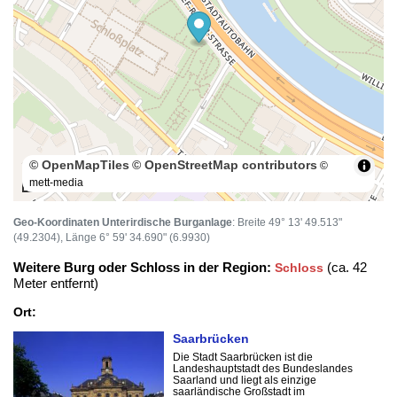
© OpenMapTiles
© OpenStreetMap contributors
©
mett-media
100 m
Geo-Koordinaten Unterirdische Burganlage
: Breite 49° 13' 49.513"
(49.2304), Länge 6° 59' 34.690" (6.9930)
Weitere Burg oder Schloss in der Region:
(ca. 42
Schloss
Meter entfernt)
Ort:
Saarbrücken
Die Stadt Saarbrücken ist die
Landeshauptstadt des Bundeslandes
Saarland und liegt als einzige
saarländische Großstadt im