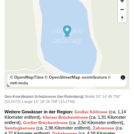
© OpenMapTiles
© OpenStreetMap contributors
©
mett-media
100 m
Geo-Koordinaten Schulzensee (bei Rutenberg)
: Breite 53° 14' 49.759"
(53.2472), Länge 13° 16' 28.708" (13.2746)
Weitere Gewässer in der Region:
(ca. 1,14
Großer Köllnsee
Kilometer entfernt),
(ca. 1,91 Kilometer
Kleiner Brückentinsee
entfernt),
(ca. 2,50 Kilometer entfernt),
Großer Brückentinsee
(ca. 2,96 Kilometer entfernt),
(ca.
Sandugkensee
Zahrensee
4,37 Kilometer entfernt),
(ca. 4,58 Kilometer
Dabelowsee