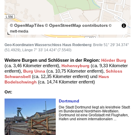
© OpenMapTiles
© OpenStreetMap contributors
©
mett-media
100 m
Geo-Koordinaten Wasserschloss Haus Rodenberg
: Breite 51° 29' 34.374"
(51.4929), Länge 7° 33' 14.424" (7.5540)
Weitere Burgen und Schlösser in der Region:
Hörder Burg
(ca. 3,46 Kilometer entfernt),
(ca. 9,33 Kilometer
Hohensyburg
entfernt),
(ca. 10,75 Kilometer entfernt),
Burg Unna
Schloss
(ca. 12,35 Kilometer entfernt) und
Schwansbell
Haus
(ca. 14,74 Kilometer entfernt)
Bodelschwingh
Ort:
Dortmund
Die Stadt Dortmund liegt als kreisfreie Stadt
im Bundesland Nordrhein-Westfalen.
Dortmund ist eine Großstadt mit Flughafen,
Hafen und einem internationalen ...