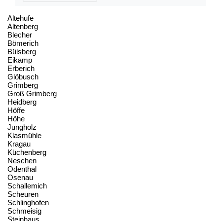
Altehufe
Altenberg
Blecher
Bömerich
Bülsberg
Eikamp
Erberich
Glöbusch
Grimberg
Groß Grimberg
Heidberg
Höffe
Höhe
Jungholz
Klasmühle
Kragau
Küchenberg
Neschen
Odenthal
Osenau
Schallemich
Scheuren
Schlinghofen
Schmeisig
Steinhaus