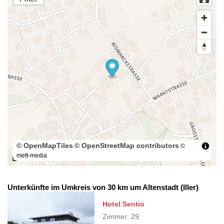
© OpenMapTiles
© OpenStreetMap contributors
©
mett-media
100 m
Unterkünfte im Umkreis von 30 km um Altenstadt (Iller)
Hotel Sentio
Zimmer: 29