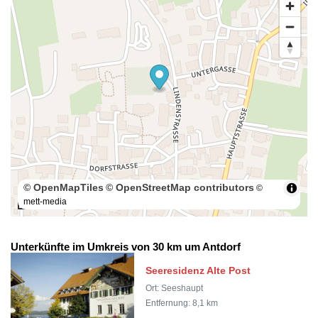
© OpenMapTiles
© OpenStreetMap contributors
©
mett-media
100 m
Unterkünfte im Umkreis von 30 km um Antdorf
Seeresidenz Alte Post
Ort: Seeshaupt
Entfernung: 8,1 km