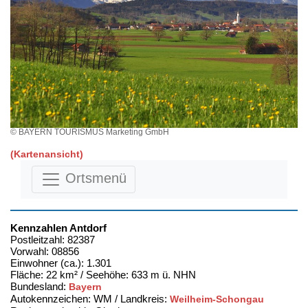
© BAYERN TOURISMUS Marketing GmbH
(Kartenansicht)
Ortsmenü
Kennzahlen Antdorf
Postleitzahl: 82387
Vorwahl: 08856
Einwohner (ca.): 1.301
Fläche: 22 km² / Seehöhe: 633 m ü. NHN
Bundesland:
Bayern
Autokennzeichen: WM / Landkreis:
Weilheim-Schongau