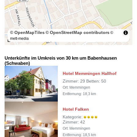
© OpenMapTiles
© OpenStreetMap contributors
©
mett-media
100 m
Unterkünfte im Umkreis von 30 km um Babenhausen
(Schwaben)
Hotel Memmingen Hallhof
Zimmer: 29 Betten: 50
Ort: Memmingen
Entfernung: 18,3 km
Hotel Falken
Kategorie:
Zimmer: 42
Ort: Memmingen
Entfernung: 18,5 km