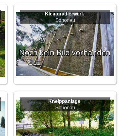
Kleingradierwerk
Schönau
Kneippanlage
Schönau