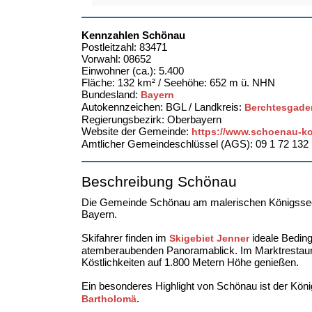
Kennzahlen Schönau
Postleitzahl: 83471
Vorwahl: 08652
Einwohner (ca.): 5.400
Fläche: 132 km² / Seehöhe: 652 m ü. NHN
Bundesland:
Bayern
Autokennzeichen: BGL / Landkreis:
Berchtesgade
Regierungsbezirk: Oberbayern
Website der Gemeinde:
https://www.schoenau-k
Amtlicher Gemeindeschlüssel (AGS): 09 1 72 132
Beschreibung Schönau
Die Gemeinde Schönau am malerischen Königssee 
Bayern.
Skifahrer finden im
ideale Beding
Skigebiet Jenner
atemberaubenden Panoramablick. Im Marktrestaur
Köstlichkeiten auf 1.800 Metern Höhe genießen.
Ein besonderes Highlight von Schönau ist der Kö
.
Bartholomä