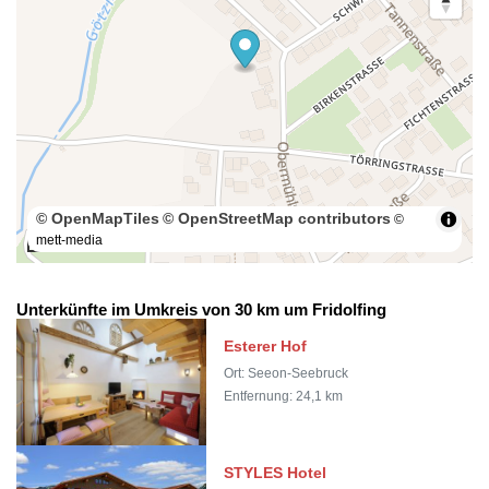
© OpenMapTiles
© OpenStreetMap contributors
©
mett-media
100 m
Unterkünfte im Umkreis von 30 km um Fridolfing
Esterer Hof
Ort: Seeon-Seebruck
Entfernung: 24,1 km
STYLES Hotel