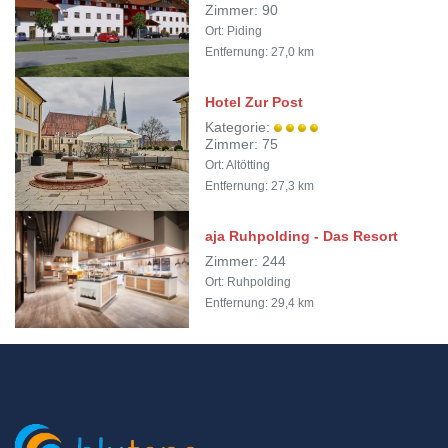
Zimmer: 90
Ort: Piding
Entfernung: 27,0 km
Hotel Zur Post
Kategorie:
Zimmer: 75
Ort: Altötting
Entfernung: 27,3 km
aja Ruhpolding - Das Resort
Zimmer: 244
Ort: Ruhpolding
Entfernung: 29,4 km