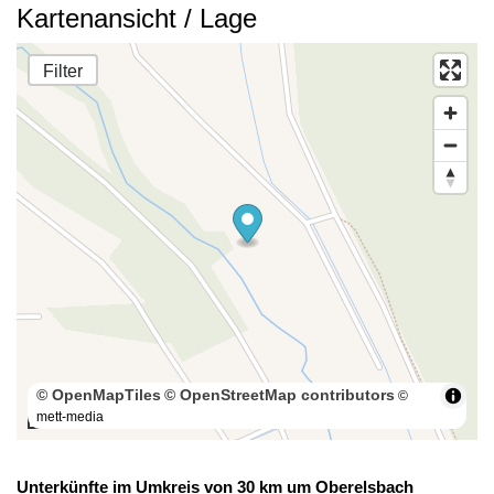
Kartenansicht / Lage
Filter
© OpenMapTiles
© OpenStreetMap contributors
©
mett-media
100 m
Unterkünfte im Umkreis von 30 km um Oberelsbach