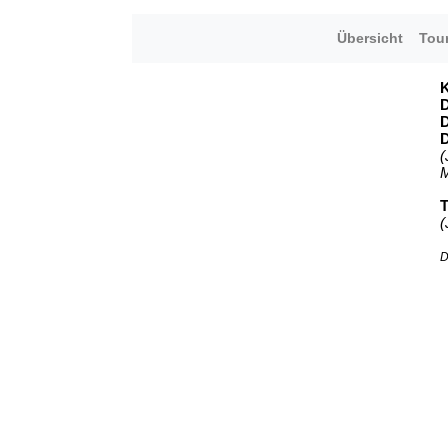
Übersicht
Tour
K
D
D
D
(
M
T
(
D