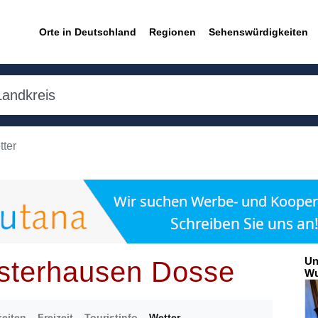
Orte in Deutschland
Regionen
Sehenswürdigkeiten
ter
Un
sterhausen Dosse
Wu
eiten
Freizeit
Touristinfo
Wetter