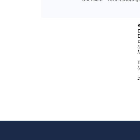
K
D
D
D
(
M
T
(
D