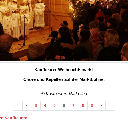
Kaufbeurer Weihnachtsmarkt.
Chöre und Kapellen auf der Marktbühne.
© Kaufbeuren Marketing
Anfang
Vorherige
Nächste
Ende
«
‹
3
4
5
6
7
8
9
›
»
r, Kaufbeuren