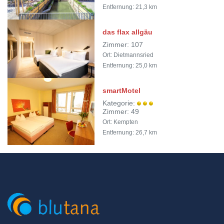
Entfernung: 21,3 km
das flax allgäu
Zimmer: 107
Ort: Dietmannsried
Entfernung: 25,0 km
smartMotel
Kategorie:
Zimmer: 49
Ort: Kempten
Entfernung: 26,7 km