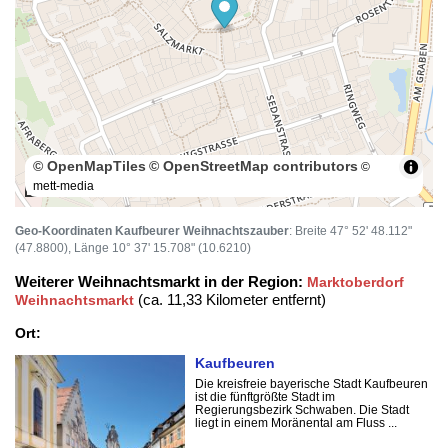
© OpenMapTiles
© OpenStreetMap contributors
©
mett-media
100 m
Geo-Koordinaten Kaufbeurer Weihnachtszauber
: Breite 47° 52' 48.112"
(47.8800), Länge 10° 37' 15.708" (10.6210)
Weiterer Weihnachtsmarkt in der Region:
Marktoberdorf
(ca. 11,33 Kilometer entfernt)
Weihnachtsmarkt
Ort:
Kaufbeuren
Die kreisfreie bayerische Stadt Kaufbeuren
ist die fünftgrößte Stadt im
Regierungsbezirk Schwaben. Die Stadt
liegt in einem Moränental am Fluss ...