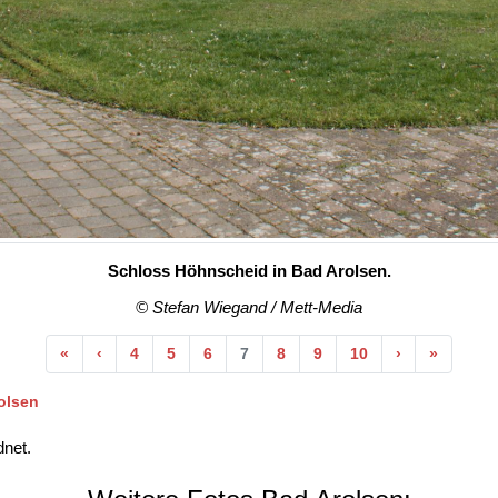
Schloss Höhnscheid in Bad Arolsen.
© Stefan Wiegand / Mett-Media
Anfang
Vorherige
Nächste
Ende
«
‹
4
5
6
7
8
9
10
›
»
olsen
net.