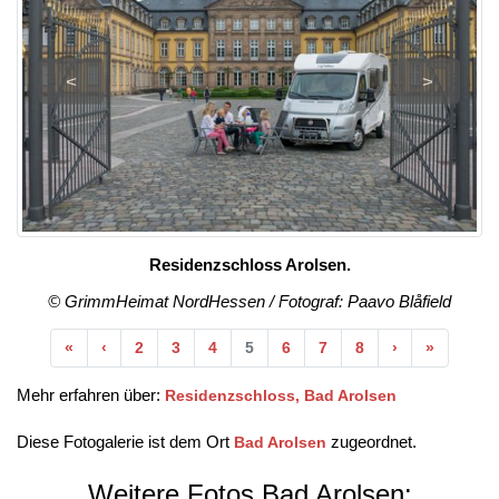
<
>
Residenzschloss Arolsen.
© GrimmHeimat NordHessen / Fotograf: Paavo Blåfield
Anfang
Vorherige
Nächste
Ende
«
‹
2
3
4
5
6
7
8
›
»
Mehr erfahren über:
Residenzschloss, Bad Arolsen
Diese Fotogalerie ist dem Ort
zugeordnet.
Bad Arolsen
Weitere Fotos Bad Arolsen: