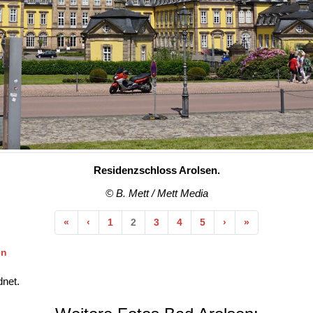
Residenzschloss Arolsen.
© B. Mett / Mett Media
Anfang
Vorherige
Nächste
Ende
«
‹
1
2
3
4
5
›
»
en
net.