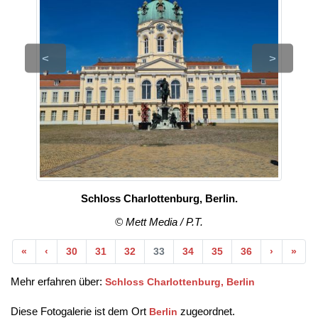
<
>
Schloss Charlottenburg, Berlin.
© Mett Media / P.T.
Anfang
Vorherige
Nächste
End
«
‹
30
31
32
33
34
35
36
›
»
Mehr erfahren über:
Schloss Charlottenburg, Berlin
Diese Fotogalerie ist dem Ort
zugeordnet.
Berlin