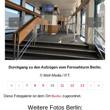
<
>
Durchgang zu den Aufzügen vom Fernsehturm Berlin.
© Mett Media / P.T.
Anfang
Vorherige
Nächste
Ende
«
‹
7
8
9
10
11
12
13
›
»
Diese Fotogalerie ist dem Ort
zugeordnet.
Berlin
Weitere Fotos Berlin: