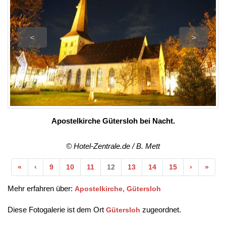
<
>
Apostelkirche Gütersloh bei Nacht.
© Hotel-Zentrale.de / B. Mett
Anfang
Vorherige
Nächste
Ende
«
‹
9
10
11
12
13
14
15
›
»
Mehr erfahren über:
Apostelkirche, Gütersloh
Diese Fotogalerie ist dem Ort
zugeordnet.
Gütersloh