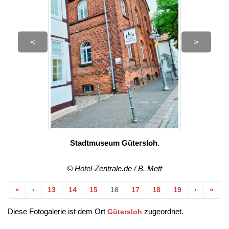
<
>
Stadtmuseum Gütersloh.
© Hotel-Zentrale.de / B. Mett
Anfang
Vorherige
Nächste
End
«
‹
13
14
15
16
17
18
19
›
»
Diese Fotogalerie ist dem Ort
zugeordnet.
Gütersloh