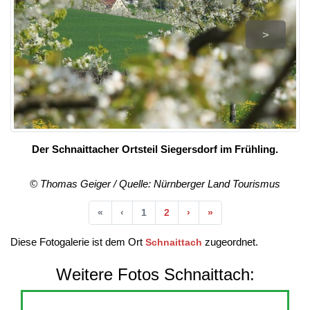
>
Der Schnaittacher Ortsteil Siegersdorf im Frühling.
© Thomas Geiger / Quelle: Nürnberger Land Tourismus
Anfang
Vorherige
Nächste
Ende
«
‹
1
2
›
»
Diese Fotogalerie ist dem Ort
zugeordnet.
Schnaittach
Weitere Fotos Schnaittach: