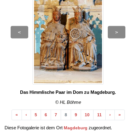
<
>
Das Himmlische Paar im Dom zu Magdeburg.
© HL Böhme
Anfang
Vorherige
Nächste
Ende
«
‹
5
6
7
8
9
10
11
›
»
Diese Fotogalerie ist dem Ort
zugeordnet.
Magdeburg