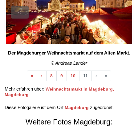
<
Der Magdeburger Weihnachtsmarkt auf dem Alten Markt.
© Andreas Lander
Anfang
Vorherige
Nächste
Ende
«
‹
8
9
10
11
›
»
Mehr erfahren über:
Weihnachtsmarkt in Magdeburg,
Magdeburg
Diese Fotogalerie ist dem Ort
zugeordnet.
Magdeburg
Weitere Fotos Magdeburg: